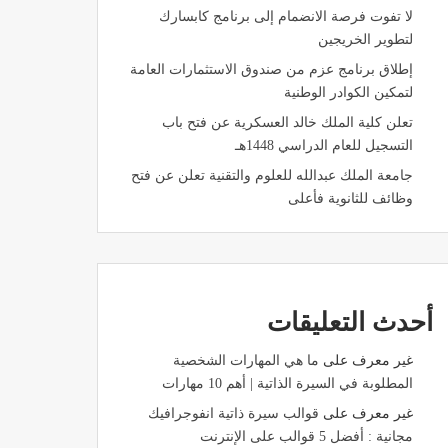
لا تفوت فرصة الانضمام إلى برنامج كابسارك
لتطوير الخريجين
إطلاق برنامج عزم من صندوق الاستثمارات العامة
لتمكين الكوادر الوطنية
تعلن كلية الملك خالد العسكرية عن فتح باب
التسجيل للعام الدراسي 1448هـ
جامعة الملك عبدالله للعلوم والتقنية تعلن عن فتح
وظائف للثانوية فأعلى
أحدث التعليقات
غير معرف
على
ما هي المهارات الشخصية
المطلوبة في السيرة الذاتية | أهم 10 مهارات
غير معرف
على
قوالب سيرة ذاتية انفوجرافيك
مجانية : أفضل 5 قوالب على الإنترنت