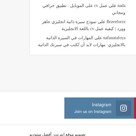
nada
على
عمل cv على الموبايل : تطبيق خرافي
ومجاني
Braveforce
على
نموذج سيرة ذاتية انجليزي جاهز
وورد | كيفية عمل cv باللغة الانجليزية
nafunatafoya
على
المهارات في السيرة الذاتية
بالانجليزي: مهارات لابد أن تُكتب في سيرتك الذاتية
Instagram
Join us on Instagram
تصميم موقع انترنت:
أفضل ستوديو