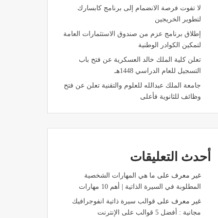
لا تفوت فرصة الانضمام إلى برنامج كابسارك
لتطوير الخريجين
إطلاق برنامج عزم من صندوق الاستثمارات العامة
لتمكين الكوادر الوطنية
تعلن كلية الملك خالد العسكرية عن فتح باب
التسجيل للعام الدراسي 1448هـ
جامعة الملك عبدالله للعلوم والتقنية تعلن عن فتح
وظائف للثانوية فأعلى
أحدث التعليقات
غير معرف
على
ما هي المهارات الشخصية
المطلوبة في السيرة الذاتية | أهم 10 مهارات
غير معرف
على
قوالب سيرة ذاتية انفوجرافيك
مجانية : أفضل 5 قوالب على الإنترنت