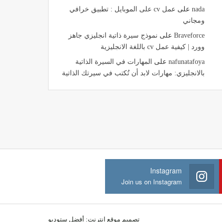
nada
على
عمل cv على الموبايل : تطبيق خرافي
ومجاني
Braveforce
على
نموذج سيرة ذاتية انجليزي جاهز
وورد | كيفية عمل cv باللغة الانجليزية
nafunatafoya
على
المهارات في السيرة الذاتية
بالانجليزي: مهارات لابد أن تُكتب في سيرتك الذاتية
Instagram
Join us on Instagram
تصميم موقع انترنت:
أفضل ستوديو