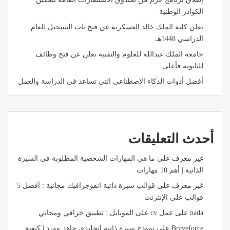
الكوادر الوطنية
تعلن كلية الملك خالد العسكرية عن فتح باب التسجيل للعام
الدراسي 1448هـ
جامعة الملك عبدالله للعلوم والتقنية تعلن عن فتح وظائف
للثانوية فأعلى
أفضل أدوات الذكاء الاصطناعي التي تساعد في الدراسة والعمل
أحدث التعليقات
غير معرف
على
ما هي المهارات الشخصية المطلوبة في السيرة
الذاتية | أهم 10 مهارات
غير معرف
على
قوالب سيرة ذاتية انفوجرافيك مجانية : أفضل 5
قوالب على الإنترنت
nada
على
عمل cv على الموبايل : تطبيق خرافي ومجاني
Braveforce
على
نموذج سيرة ذاتية انجليزي جاهز وورد | كيفية