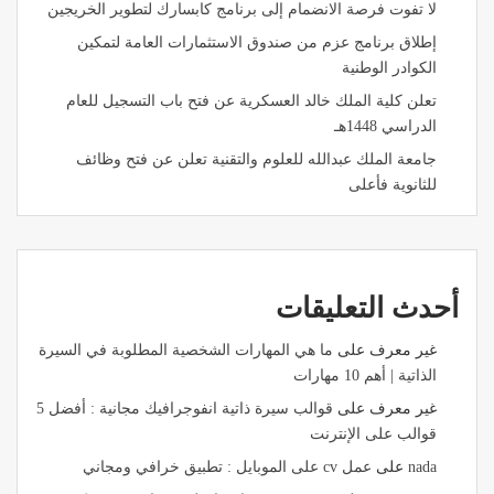
لا تفوت فرصة الانضمام إلى برنامج كابسارك لتطوير الخريجين
إطلاق برنامج عزم من صندوق الاستثمارات العامة لتمكين
الكوادر الوطنية
تعلن كلية الملك خالد العسكرية عن فتح باب التسجيل للعام
الدراسي 1448هـ
جامعة الملك عبدالله للعلوم والتقنية تعلن عن فتح وظائف
للثانوية فأعلى
أحدث التعليقات
غير معرف
على
ما هي المهارات الشخصية المطلوبة في السيرة
الذاتية | أهم 10 مهارات
غير معرف
على
قوالب سيرة ذاتية انفوجرافيك مجانية : أفضل 5
قوالب على الإنترنت
nada
على
عمل cv على الموبايل : تطبيق خرافي ومجاني