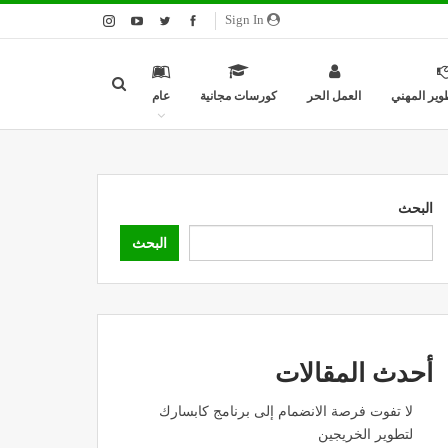
Sign In
وير المهني
العمل الحر
كورسات مجانية
عام
البحث
البحث
أحدث المقالات
لا تفوت فرصة الانضمام إلى برنامج كابسارك
لتطوير الخريجين