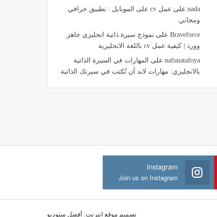
nada
على
عمل cv على الموبايل : تطبيق خرافي
ومجاني
Braveforce
على
نموذج سيرة ذاتية انجليزي جاهز
وورد | كيفية عمل cv باللغة الانجليزية
nafunatafoya
على
المهارات في السيرة الذاتية
بالانجليزي: مهارات لابد أن تُكتب في سيرتك الذاتية
Instagram
Join us on Instagram
تصميم موقع انترنت:
أفضل ستوديو