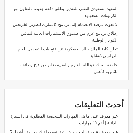
المعهد السعودي التقني للتعدين يطلق دفعة جديدة بالتعاون مع
الكربونات السعودية
لا تفوت فرصة الانضمام إلى برنامج كابسارك لتطوير الخريجين
إطلاق برنامج عزم من صندوق الاستثمارات العامة لتمكين
الكوادر الوطنية
تعلن كلية الملك خالد العسكرية عن فتح باب التسجيل للعام
الدراسي 1448هـ
جامعة الملك عبدالله للعلوم والتقنية تعلن عن فتح وظائف
للثانوية فأعلى
أحدث التعليقات
غير معرف
على
ما هي المهارات الشخصية المطلوبة في السيرة
الذاتية | أهم 10 مهارات
غير معرف
على
قوالب سيرة ذاتية انفوجرافيك مجانية : أفضل 5