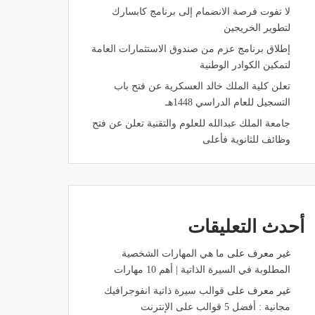
لا تفوت فرصة الانضمام إلى برنامج كابسارك
لتطوير الخريجين
إطلاق برنامج عزم من صندوق الاستثمارات العامة
لتمكين الكوادر الوطنية
تعلن كلية الملك خالد العسكرية عن فتح باب
التسجيل للعام الدراسي 1448هـ
جامعة الملك عبدالله للعلوم والتقنية تعلن عن فتح
وظائف للثانوية فأعلى
أحدث التعليقات
غير معرف
على
ما هي المهارات الشخصية
المطلوبة في السيرة الذاتية | أهم 10 مهارات
غير معرف
على
قوالب سيرة ذاتية انفوجرافيك
مجانية : أفضل 5 قوالب على الإنترنت