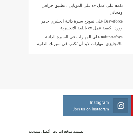
nada
على
عمل cv على الموبايل : تطبيق خرافي
ومجاني
Braveforce
على
نموذج سيرة ذاتية انجليزي جاهز
وورد | كيفية عمل cv باللغة الانجليزية
nafunatafoya
على
المهارات في السيرة الذاتية
بالانجليزي: مهارات لابد أن تُكتب في سيرتك الذاتية
Instagram
Join us on Instagram
تصميم موقع انترنت:
أفضل ستوديو