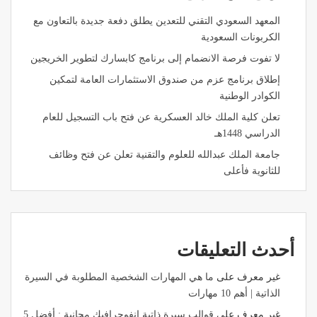
المعهد السعودي التقني للتعدين يطلق دفعة جديدة بالتعاون مع
الكربونات السعودية
لا تفوت فرصة الانضمام إلى برنامج كابسارك لتطوير الخريجين
إطلاق برنامج عزم من صندوق الاستثمارات العامة لتمكين
الكوادر الوطنية
تعلن كلية الملك خالد العسكرية عن فتح باب التسجيل للعام
الدراسي 1448هـ
جامعة الملك عبدالله للعلوم والتقنية تعلن عن فتح وظائف
للثانوية فأعلى
أحدث التعليقات
غير معرف
على
ما هي المهارات الشخصية المطلوبة في السيرة
الذاتية | أهم 10 مهارات
غير معرف
على
قوالب سيرة ذاتية انفوجرافيك مجانية : أفضل 5