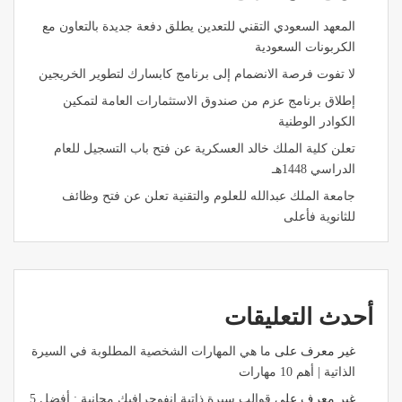
المعهد السعودي التقني للتعدين يطلق دفعة جديدة بالتعاون مع
الكربونات السعودية
لا تفوت فرصة الانضمام إلى برنامج كابسارك لتطوير الخريجين
إطلاق برنامج عزم من صندوق الاستثمارات العامة لتمكين
الكوادر الوطنية
تعلن كلية الملك خالد العسكرية عن فتح باب التسجيل للعام
الدراسي 1448هـ
جامعة الملك عبدالله للعلوم والتقنية تعلن عن فتح وظائف
للثانوية فأعلى
أحدث التعليقات
غير معرف
على
ما هي المهارات الشخصية المطلوبة في السيرة
الذاتية | أهم 10 مهارات
غير معرف
على
قوالب سيرة ذاتية انفوجرافيك مجانية : أفضل 5