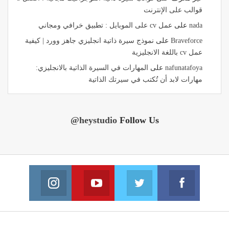
قوالب على الإنترنت
nada
على
عمل cv على الموبايل : تطبيق خرافي ومجاني
Braveforce
على
نموذج سيرة ذاتية انجليزي جاهز وورد | كيفية
عمل cv باللغة الانجليزية
nafunatafoya
على
المهارات في السيرة الذاتية بالانجليزي:
مهارات لابد أن تُكتب في سيرتك الذاتية
@heystudio
Follow Us
Instagram
Youtube
Twitter
Facebook
n Instagram
Join us on Youtube
Join us on Twitter
Join us on Facebook