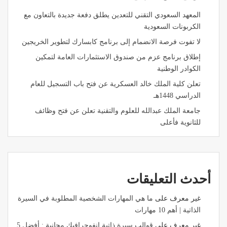
المعهد السعودي التقني للتعدين يطلق دفعة جديدة بالتعاون مع
الكربونات السعودية
لا تفوت فرصة الانضمام إلى برنامج كابسارك لتطوير الخريجين
إطلاق برنامج عزم من صندوق الاستثمارات العامة لتمكين
الكوادر الوطنية
تعلن كلية الملك خالد العسكرية عن فتح باب التسجيل للعام
الدراسي 1448هـ
جامعة الملك عبدالله للعلوم والتقنية تعلن عن فتح وظائف
للثانوية فأعلى
أحدث التعليقات
غير معرف
على
ما هي المهارات الشخصية المطلوبة في السيرة
الذاتية | أهم 10 مهارات
غير معرف
على
قوالب سيرة ذاتية انفوجرافيك مجانية : أفضل 5