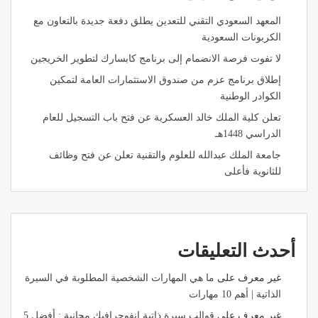
المعهد السعودي التقني للتعدين يطلق دفعة جديدة بالتعاون مع
الكربونات السعودية
لا تفوت فرصة الانضمام إلى برنامج كابسارك لتطوير الخريجين
إطلاق برنامج عزم من صندوق الاستثمارات العامة لتمكين
الكوادر الوطنية
تعلن كلية الملك خالد العسكرية عن فتح باب التسجيل للعام
الدراسي 1448هـ
جامعة الملك عبدالله للعلوم والتقنية تعلن عن فتح وظائف
للثانوية فأعلى
أحدث التعليقات
غير معرف
على
ما هي المهارات الشخصية المطلوبة في السيرة
الذاتية | أهم 10 مهارات
غير معرف
على
قوالب سيرة ذاتية انفوجرافيك مجانية : أفضل 5