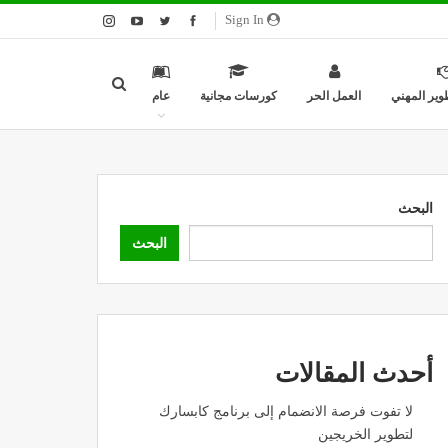
Sign In
وير المهني
العمل الحر
كورسات مجانية
عام
البحث
البحث
أحدث المقالات
لا تفوت فرصة الانضمام إلى برنامج كابسارك
لتطوير الخريجين