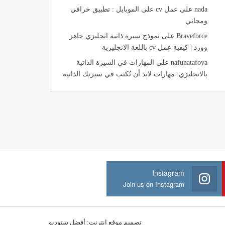
nada
على
عمل cv على الموبايل : تطبيق خرافي
ومجاني
Braveforce
على
نموذج سيرة ذاتية انجليزي جاهز
وورد | كيفية عمل cv باللغة الانجليزية
nafunatafoya
على
المهارات في السيرة الذاتية
بالانجليزي: مهارات لابد أن تُكتب في سيرتك الذاتية
Instagram
Join us on Instagram
تصميم موقع انترنت:
أفضل ستوديو