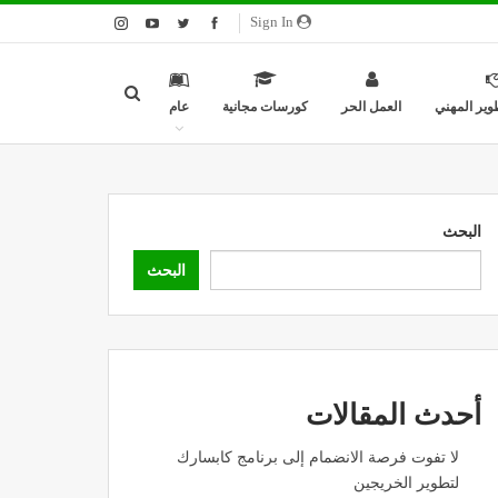
Sign In
وير المهني
العمل الحر
كورسات مجانية
عام
البحث
البحث
أحدث المقالات
لا تفوت فرصة الانضمام إلى برنامج كابسارك
لتطوير الخريجين