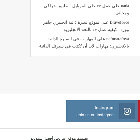
nada
على
عمل cv على الموبايل : تطبيق خرافي
ومجاني
Braveforce
على
نموذج سيرة ذاتية انجليزي جاهز
وورد | كيفية عمل cv باللغة الانجليزية
nafunatafoya
على
المهارات في السيرة الذاتية
بالانجليزي: مهارات لابد أن تُكتب في سيرتك الذاتية
Instagram
Join us on Instagram
تصميم موقع انترنت:
أفضل ستوديو