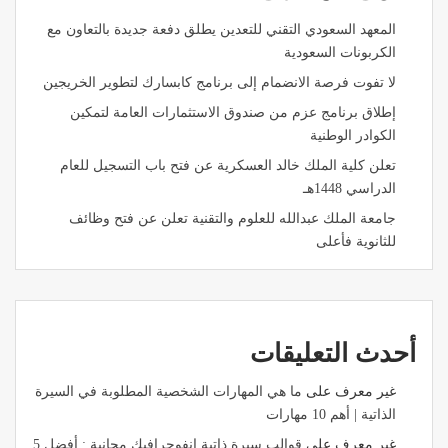
المعهد السعودي التقني للتعدين يطلق دفعة جديدة بالتعاون مع
الكربونات السعودية
لا تفوت فرصة الانضمام إلى برنامج كابسارك لتطوير الخريجين
إطلاق برنامج عزم من صندوق الاستثمارات العامة لتمكين
الكوادر الوطنية
تعلن كلية الملك خالد العسكرية عن فتح باب التسجيل للعام
الدراسي 1448هـ
جامعة الملك عبدالله للعلوم والتقنية تعلن عن فتح وظائف
للثانوية فأعلى
أحدث التعليقات
غير معرف
على
ما هي المهارات الشخصية المطلوبة في السيرة
الذاتية | أهم 10 مهارات
غير معرف
على
قوالب سيرة ذاتية انفوجرافيك مجانية : أفضل 5