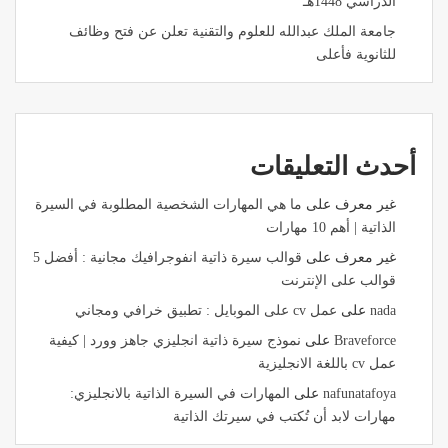
الدراسي 1448هـ
جامعة الملك عبدالله للعلوم والتقنية تعلن عن فتح وظائف
للثانوية فأعلى
أحدث التعليقات
غير معرف
على
ما هي المهارات الشخصية المطلوبة في السيرة
الذاتية | أهم 10 مهارات
غير معرف
على
قوالب سيرة ذاتية انفوجرافيك مجانية : أفضل 5
قوالب على الإنترنت
nada
على
عمل cv على الموبايل : تطبيق خرافي ومجاني
Braveforce
على
نموذج سيرة ذاتية انجليزي جاهز وورد | كيفية
عمل cv باللغة الانجليزية
nafunatafoya
على
المهارات في السيرة الذاتية بالانجليزي:
مهارات لابد أن تُكتب في سيرتك الذاتية