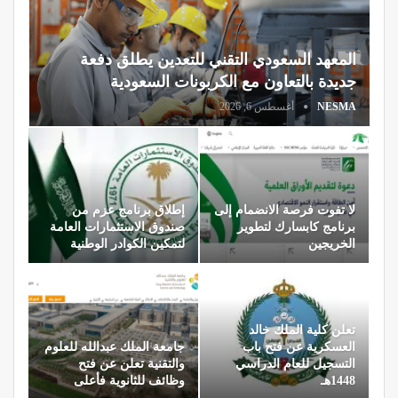
المعهد السعودي التقني للتعدين يطلق دفعة
جديدة بالتعاون مع الكربونات السعودية
NESMA
أغسطس 6, 2026
لا تفوت فرصة الانضمام إلى
إطلاق برنامج عزم من
برنامج كابسارك لتطوير
صندوق الاستثمارات العامة
الخريجين
لتمكين الكوادر الوطنية
تعلن كلية الملك خالد
العسكرية عن فتح باب
جامعة الملك عبدالله للعلوم
التسجيل للعام الدراسي
والتقنية تعلن عن فتح
1448هـ
وظائف للثانوية فأعلى