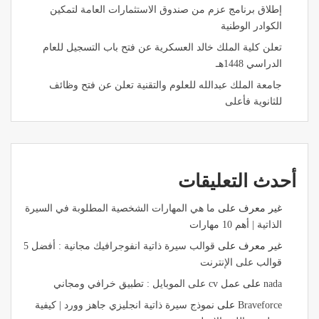
إطلاق برنامج عزم من صندوق الاستثمارات العامة لتمكين
الكوادر الوطنية
تعلن كلية الملك خالد العسكرية عن فتح باب التسجيل للعام
الدراسي 1448هـ
جامعة الملك عبدالله للعلوم والتقنية تعلن عن فتح وظائف
للثانوية فأعلى
أحدث التعليقات
غير معرف
على
ما هي المهارات الشخصية المطلوبة في السيرة
الذاتية | أهم 10 مهارات
غير معرف
على
قوالب سيرة ذاتية انفوجرافيك مجانية : أفضل 5
قوالب على الإنترنت
nada
على
عمل cv على الموبايل : تطبيق خرافي ومجاني
Braveforce
على
نموذج سيرة ذاتية انجليزي جاهز وورد | كيفية