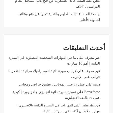
تعلن كلية الملك خالد العسكرية عن فتح باب التسجيل للعام
الدراسي 1448هـ
جامعة الملك عبدالله للعلوم والتقنية تعلن عن فتح وظائف
للثانوية فأعلى
أحدث التعليقات
غير معرف
على
ما هي المهارات الشخصية المطلوبة في السيرة
الذاتية | أهم 10 مهارات
غير معرف
على
قوالب سيرة ذاتية انفوجرافيك مجانية : أفضل 5
قوالب على الإنترنت
nada
على
عمل cv على الموبايل : تطبيق خرافي ومجاني
Braveforce
على
نموذج سيرة ذاتية انجليزي جاهز وورد | كيفية
عمل cv باللغة الانجليزية
nafunatafoya
على
المهارات في السيرة الذاتية بالانجليزي:
مهارات لابد أن تُكتب في سيرتك الذاتية