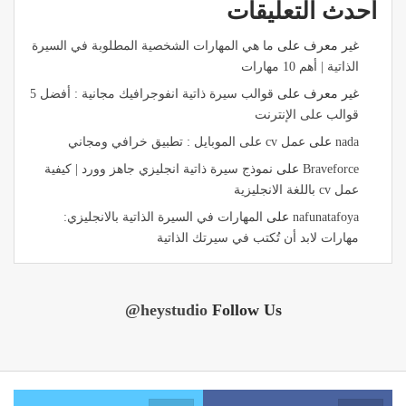
أحدث التعليقات
غير معرف
على
ما هي المهارات الشخصية المطلوبة في السيرة
الذاتية | أهم 10 مهارات
غير معرف
على
قوالب سيرة ذاتية انفوجرافيك مجانية : أفضل 5
قوالب على الإنترنت
nada
على
عمل cv على الموبايل : تطبيق خرافي ومجاني
Braveforce
على
نموذج سيرة ذاتية انجليزي جاهز وورد | كيفية
عمل cv باللغة الانجليزية
nafunatafoya
على
المهارات في السيرة الذاتية بالانجليزي:
مهارات لابد أن تُكتب في سيرتك الذاتية
@heystudio
Follow Us