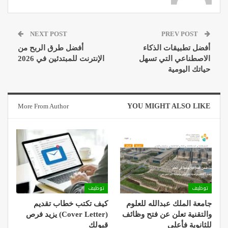
NEXT POST
PREV POST
أفضل تطبيقات الذكاء
أفضل طرق الربح من
الاصطناعي التي تسهل
الإنترنت للمبتدئين في 2026
حياتك اليومية
More From Author
YOU MIGHT ALSO LIKE
توظيف
توظيف
جامعة الملك عبدالله للعلوم
كيف تكتب خطاب تقديم
والتقنية تعلن عن فتح وظائف
(Cover Letter) يزيد فرص
للثانوية فأعلى
قبولك