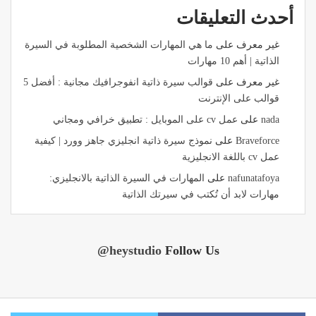
أحدث التعليقات
غير معرف
على
ما هي المهارات الشخصية المطلوبة في السيرة
الذاتية | أهم 10 مهارات
غير معرف
على
قوالب سيرة ذاتية انفوجرافيك مجانية : أفضل 5
قوالب على الإنترنت
nada
على
عمل cv على الموبايل : تطبيق خرافي ومجاني
Braveforce
على
نموذج سيرة ذاتية انجليزي جاهز وورد | كيفية
عمل cv باللغة الانجليزية
nafunatafoya
على
المهارات في السيرة الذاتية بالانجليزي:
مهارات لابد أن تُكتب في سيرتك الذاتية
@heystudio
Follow Us