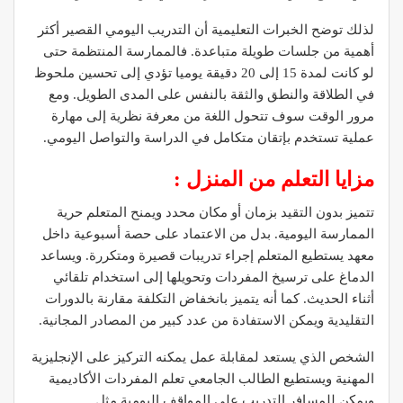
لذلك توضح الخبرات التعليمية أن التدريب اليومي القصير أكثر
أهمية من جلسات طويلة متباعدة. فالممارسة المنتظمة حتى
لو كانت لمدة 15 إلى 20 دقيقة يوميا تؤدي إلى تحسين ملحوظ
في الطلاقة والنطق والثقة بالنفس على المدى الطويل. ومع
مرور الوقت سوف تتحول اللغة من معرفة نظرية إلى مهارة
عملية تستخدم بإتقان متكامل في الدراسة والتواصل اليومي.
مزايا التعلم من المنزل :
تتميز بدون التقيد بزمان أو مكان محدد ويمنح المتعلم حرية
الممارسة اليومية. بدل من الاعتماد على حصة أسبوعية داخل
معهد يستطيع المتعلم إجراء تدريبات قصيرة ومتكررة. ويساعد
الدماغ على ترسيخ المفردات وتحويلها إلى استخدام تلقائي
أثناء الحديث. كما أنه يتميز بانخفاض التكلفة مقارنة بالدورات
التقليدية ويمكن الاستفادة من عدد كبير من المصادر المجانية.
الشخص الذي يستعد لمقابلة عمل يمكنه التركيز على الإنجليزية
المهنية ويستطيع الطالب الجامعي تعلم المفردات الأكاديمية
ويمكن للمسافر التدريب على المواقف اليومية مثل