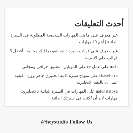
أحدث التعليقات
غير معرف
على
ما هي المهارات الشخصية المطلوبة في السيرة
الذاتية | أهم 10 مهارات
غير معرف
على
قوالب سيرة ذاتية انفوجرافيك مجانية : أفضل 5
قوالب على الإنترنت
nada
على
عمل cv على الموبايل : تطبيق خرافي ومجاني
Braveforce
على
نموذج سيرة ذاتية انجليزي جاهز وورد | كيفية
عمل cv باللغة الانجليزية
nafunatafoya
على
المهارات في السيرة الذاتية بالانجليزي:
مهارات لابد أن تُكتب في سيرتك الذاتية
@heystudio
Follow Us