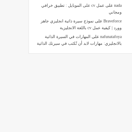
nada
على
عمل cv على الموبايل : تطبيق خرافي
ومجاني
Braveforce
على
نموذج سيرة ذاتية انجليزي جاهز
وورد | كيفية عمل cv باللغة الانجليزية
nafunatafoya
على
المهارات في السيرة الذاتية
بالانجليزي: مهارات لابد أن تُكتب في سيرتك الذاتية