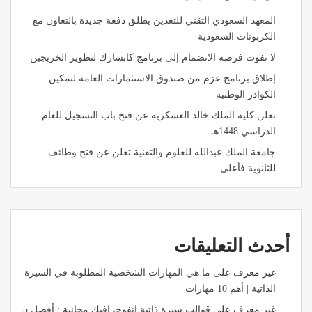
المعهد السعودي التقني للتعدين يطلق دفعة جديدة بالتعاون مع
الكربونات السعودية
لا تفوت فرصة الانضمام إلى برنامج كابسارك لتطوير الخريجين
إطلاق برنامج عزم من صندوق الاستثمارات العامة لتمكين
الكوادر الوطنية
تعلن كلية الملك خالد العسكرية عن فتح باب التسجيل للعام
الدراسي 1448هـ
جامعة الملك عبدالله للعلوم والتقنية تعلن عن فتح وظائف
للثانوية فأعلى
أحدث التعليقات
غير معرف
على
ما هي المهارات الشخصية المطلوبة في السيرة
الذاتية | أهم 10 مهارات
غير معرف
على
قوالب سيرة ذاتية انفوجرافيك مجانية : أفضل 5