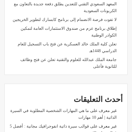
المعهد السعودي التقني للتعدين يطلق دفعة جديدة بالتعاون مع
الكربونات السعودية
لا تفوت فرصة الانضمام إلى برنامج كابسارك لتطوير الخريجين
إطلاق برنامج عزم من صندوق الاستثمارات العامة لتمكين
الكوادر الوطنية
تعلن كلية الملك خالد العسكرية عن فتح باب التسجيل للعام
الدراسي 1448هـ
جامعة الملك عبدالله للعلوم والتقنية تعلن عن فتح وظائف
للثانوية فأعلى
أحدث التعليقات
غير معرف
على
ما هي المهارات الشخصية المطلوبة في السيرة
الذاتية | أهم 10 مهارات
غير معرف
على
قوالب سيرة ذاتية انفوجرافيك مجانية : أفضل 5