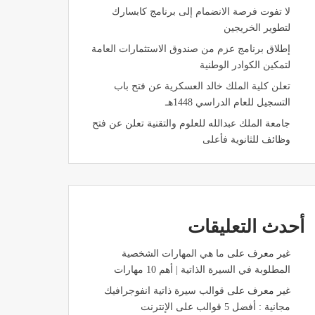
لا تفوت فرصة الانضمام إلى برنامج كابسارك
لتطوير الخريجين
إطلاق برنامج عزم من صندوق الاستثمارات العامة
لتمكين الكوادر الوطنية
تعلن كلية الملك خالد العسكرية عن فتح باب
التسجيل للعام الدراسي 1448هـ
جامعة الملك عبدالله للعلوم والتقنية تعلن عن فتح
وظائف للثانوية فأعلى
أحدث التعليقات
غير معرف
على
ما هي المهارات الشخصية
المطلوبة في السيرة الذاتية | أهم 10 مهارات
غير معرف
على
قوالب سيرة ذاتية انفوجرافيك
مجانية : أفضل 5 قوالب على الإنترنت