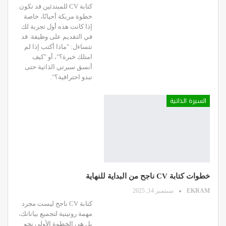
كتابة CV للمبتدئين قد تكون
خطوة مربكة أحيانًا، خاصة
إذا كانت هذه أول تجربة لك
في التقديم على وظيفة. قد
تتساءل: "ماذا أكتب إذا لم
امتلك خبرة؟"، أو "كيف
أنسق سيرتي الذاتية حتى
تبدو احترافية؟".
السيرة الذاتية
خطوات كتابة CV ناجح من البداية للنهاية
EKRAM
سبتمبر 14, 2025
كتابة CV ناجح ليست مجرد
مهمة روتينية لتجميع بياناتك،
بل هي الخطوة الأولى نحو