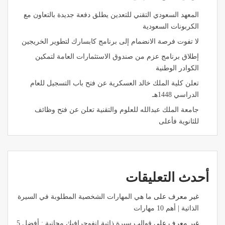
المعهد السعودي التقني للتعدين يطلق دفعة جديدة بالتعاون مع
الكربونات السعودية
لا تفوت فرصة الانضمام إلى برنامج كابسارك لتطوير الخريجين
إطلاق برنامج عزم من صندوق الاستثمارات العامة لتمكين
الكوادر الوطنية
تعلن كلية الملك خالد العسكرية عن فتح باب التسجيل للعام
الدراسي 1448هـ
جامعة الملك عبدالله للعلوم والتقنية تعلن عن فتح وظائف
للثانوية فأعلى
أحدث التعليقات
غير معرف
على
ما هي المهارات الشخصية المطلوبة في السيرة
الذاتية | أهم 10 مهارات
غير معرف
على
قوالب سيرة ذاتية انفوجرافيك مجانية : أفضل 5