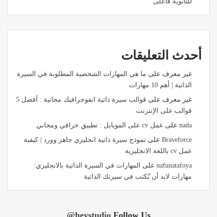
للثانوية فأعلى
أحدث التعليقات
غير معرف
على
ما هي المهارات الشخصية المطلوبة في السيرة
الذاتية | أهم 10 مهارات
غير معرف
على
قوالب سيرة ذاتية انفوجرافيك مجانية : أفضل 5
قوالب على الإنترنت
nada
على
عمل cv على الموبايل : تطبيق خرافي ومجاني
Braveforce
على
نموذج سيرة ذاتية انجليزي جاهز وورد | كيفية
عمل cv باللغة الانجليزية
nafunatafoya
على
المهارات في السيرة الذاتية بالانجليزي:
مهارات لابد أن تُكتب في سيرتك الذاتية
@heystudio
Follow Us