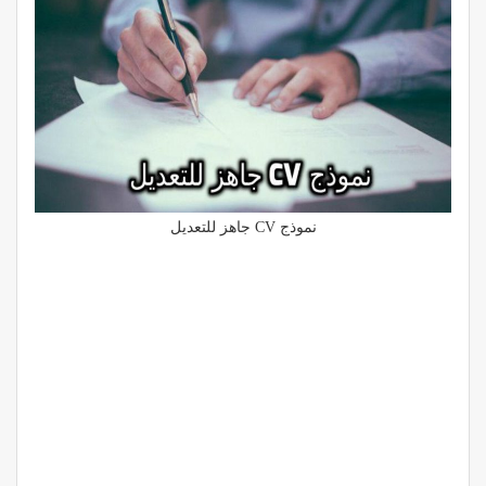
نموذج CV جاهز للتعديل