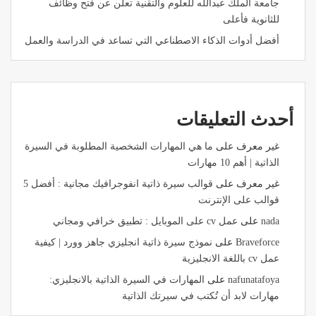
جامعة الملك عبدالله للعلوم والتقنية تعلن عن فتح وظائف
للثانوية فأعلى
أفضل أدوات الذكاء الاصطناعي التي تساعد في الدراسة والعمل
أحدث التعليقات
غير معرف
على
ما هي المهارات الشخصية المطلوبة في السيرة
الذاتية | أهم 10 مهارات
غير معرف
على
قوالب سيرة ذاتية انفوجرافيك مجانية : أفضل 5
قوالب على الإنترنت
nada
على
عمل cv على الموبايل : تطبيق خرافي ومجاني
Braveforce
على
نموذج سيرة ذاتية انجليزي جاهز وورد | كيفية
عمل cv باللغة الانجليزية
nafunatafoya
على
المهارات في السيرة الذاتية بالانجليزي:
مهارات لابد أن تُكتب في سيرتك الذاتية