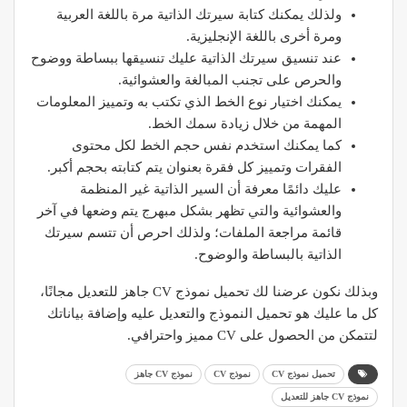
ولذلك يمكنك كتابة سيرتك الذاتية مرة باللغة العربية
ومرة أخرى باللغة الإنجليزية.
عند تنسيق سيرتك الذاتية عليك تنسيقها ببساطة ووضوح
والحرص على تجنب المبالغة والعشوائية.
يمكنك اختيار نوع الخط الذي تكتب به وتمييز المعلومات
المهمة من خلال زيادة سمك الخط.
كما يمكنك استخدم نفس حجم الخط لكل محتوى
الفقرات وتمييز كل فقرة بعنوان يتم كتابته بحجم أكبر.
عليك دائمًا معرفة أن السير الذاتية غير المنظمة
والعشوائية والتي تظهر بشكل مبهرج يتم وضعها في آخر
قائمة مراجعة الملفات؛ ولذلك احرص أن تتسم سيرتك
الذاتية بالبساطة والوضوح.
وبذلك نكون عرضنا لك تحميل نموذج CV جاهز للتعديل مجانًا،
كل ما عليك هو تحميل النموذج والتعديل عليه وإضافة بياناتك
لتتمكن من الحصول على CV مميز واحترافي.
تحميل نموذج CV
نموذج CV
نموذج CV جاهز
نموذج CV جاهز للتعديل