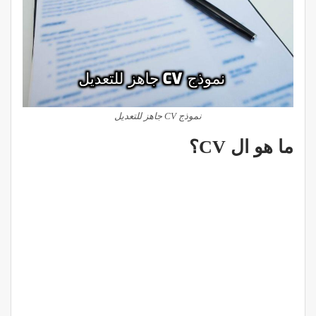
نموذج CV جاهز للتعديل
ما هو ال CV؟