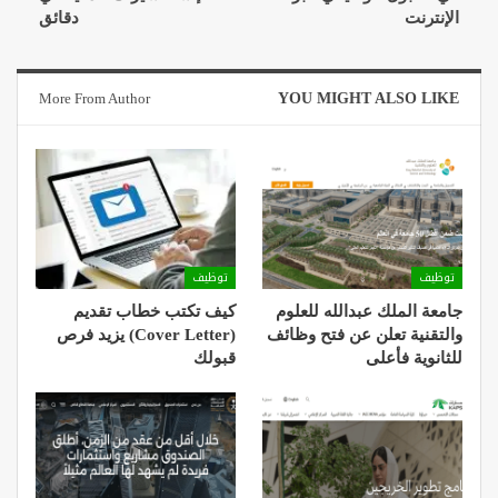
الإنترنت
دقائق
More From Author
YOU MIGHT ALSO LIKE
توظيف
توظيف
جامعة الملك عبدالله للعلوم
كيف تكتب خطاب تقديم
والتقنية تعلن عن فتح وظائف
(Cover Letter) يزيد فرص
للثانوية فأعلى
قبولك