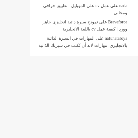
nada
على
عمل cv على الموبايل : تطبيق خرافي
ومجاني
Braveforce
على
نموذج سيرة ذاتية انجليزي جاهز
وورد | كيفية عمل cv باللغة الانجليزية
nafunatafoya
على
المهارات في السيرة الذاتية
بالانجليزي: مهارات لابد أن تُكتب في سيرتك الذاتية