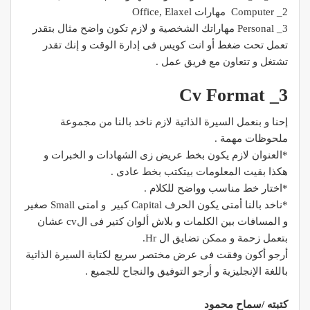
2_ Computer مهارات Office, Elaxel
3_ Personal مهاراتك الشخصية و لازم تكون واضح مثال بتقدر
تعمل تحت ضغط أو انت كويس فى إدارة الوقت و إنك تقدر
تشتغل و تتعاون مع فريق عمل .
3_ Cv Format
إحنا و بنعمل السيرة الذاتية لازم ناخد بالنا من مجموعة
ملحوظات مهمة .
*العنوان لازم يكون بخط عريض زى الشهادات و الخبرات و
هكذا بقيت المعلومات بيتكتب بخط عادى .
*اختار خط مناسب وواضح للكلام .
*ناخد بالنا أمتى يكون الحرف Capital كبير و امتى Small صغير
و المسافات بين الكلمات و بلاش ألوان كتير فى الcv عشان
بتعمل زحمة و ممكن تضايق ال Hr.
أرجو أكون وفقت فى عرض مختصر سريع لكتابة السيرة الذاتية
باللغة الإنجليزية و أرجو التوفيق والنجاح للجميع .
كتبته /سماح محمود