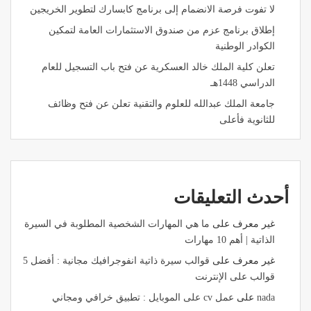
لا تفوت فرصة الانضمام إلى برنامج كابسارك لتطوير الخريجين
إطلاق برنامج عزم من صندوق الاستثمارات العامة لتمكين
الكوادر الوطنية
تعلن كلية الملك خالد العسكرية عن فتح باب التسجيل للعام
الدراسي 1448هـ
جامعة الملك عبدالله للعلوم والتقنية تعلن عن فتح وظائف
للثانوية فأعلى
أحدث التعليقات
غير معرف
على
ما هي المهارات الشخصية المطلوبة في السيرة
الذاتية | أهم 10 مهارات
غير معرف
على
قوالب سيرة ذاتية انفوجرافيك مجانية : أفضل 5
قوالب على الإنترنت
nada
على
عمل cv على الموبايل : تطبيق خرافي ومجاني